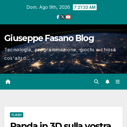
Salta
Dom. Ago 9th, 2026
7:21:33 AM
al
contenuto
Giuseppe Fasano Blog
Tecnologia, programmazione, giochi e chissà
cos'altro...
FLASH
Panda in 3D sulla vostra