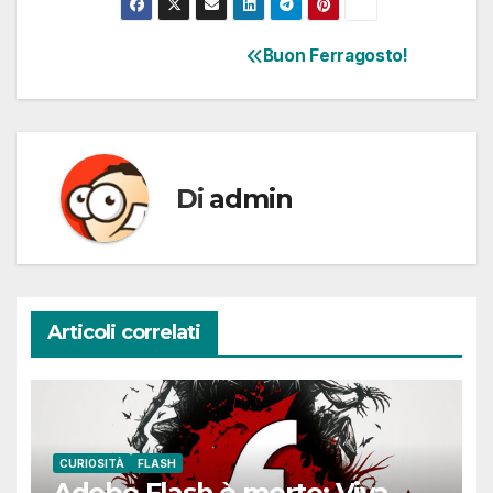
Buon Ferragosto!
Navigazione
articoli
Di
admin
Articoli correlati
CURIOSITÀ
FLASH
Adobe Flash è morto: Viva