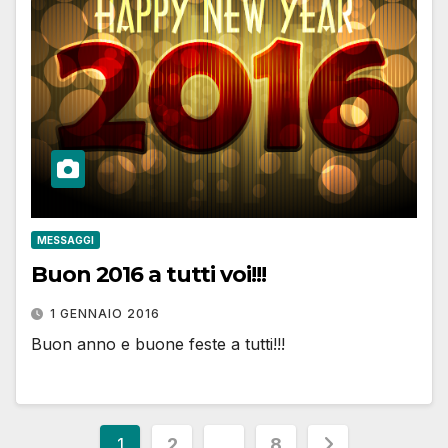
MESSAGGI
Buon 2016 a tutti voi!!!
1 GENNAIO 2016
Buon anno e buone feste a tutti!!!
Paginazione
1
2
…
8