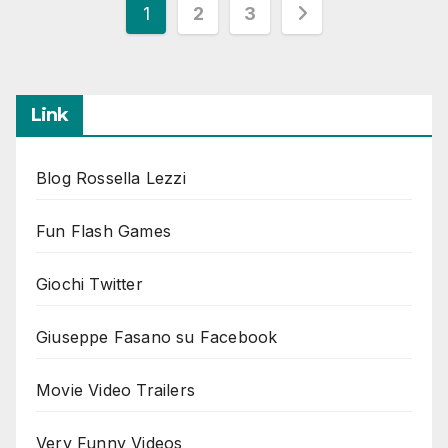
Paginazione
1
2
3
degli
articoli
Link
Blog Rossella Lezzi
Fun Flash Games
Giochi Twitter
Giuseppe Fasano su Facebook
Movie Video Trailers
Very Funny Videos