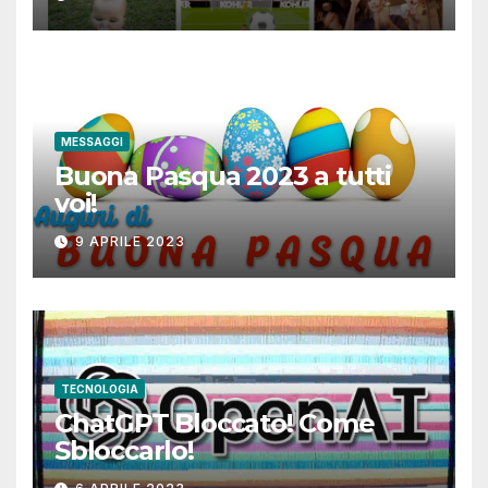
MESSAGGI
Buona Pasqua 2023 a tutti
voi!
9 APRILE 2023
TECNOLOGIA
ChatGPT Bloccato! Come
Sbloccarlo!