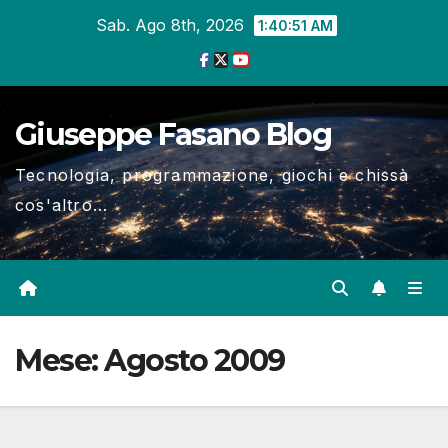
Salta
Sab. Ago 8th, 2026
1:40:52 AM
al
contenuto
Giuseppe Fasano Blog
Tecnologia, programmazione, giochi e chissà
cos'altro...
Mese:
Agosto 2009