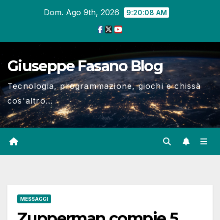
Salta
Dom. Ago 9th, 2026
9:20:08 AM
al
contenuto
Giuseppe Fasano Blog
Tecnologia, programmazione, giochi e chissà
cos'altro...
MESSAGGI
Zupperman compie 5