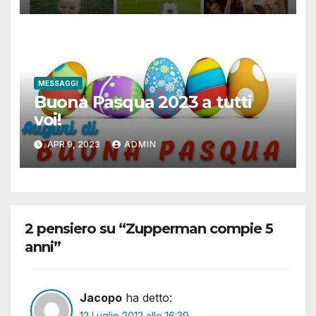
MESSAGGI
Buona Pasqua 2023 a tutti
voi!
APR 9, 2023
ADMIN
2 pensiero su “Zupperman compie 5
anni”
Jacopo
ha detto:
12 Luglio 2012 alle 16:39