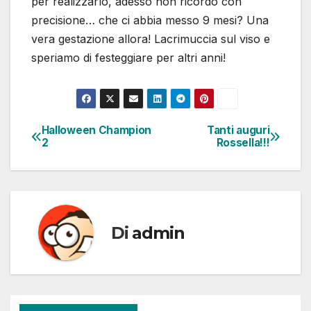
per realizzarlo, adesso non ricordo con
precisione… che ci abbia messo 9 mesi? Una
vera gestazione allora! Lacrimuccia sul viso e
speriamo di festeggiare per altri anni!
Halloween Champion
Tanti auguri
Navigazione
2
Rossella!!!
articoli
Di
admin