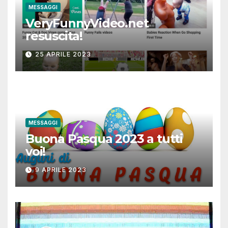
MESSAGGI
VeryFunnyVideo.net
resuscita!
25 APRILE 2023
MESSAGGI
Buona Pasqua 2023 a tutti
voi!
9 APRILE 2023