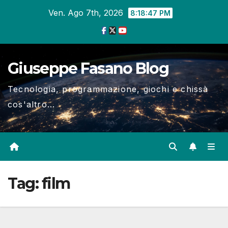
Salta
Ven. Ago 7th, 2026
8:18:47 PM
al
contenuto
Giuseppe Fasano Blog
Tecnologia, programmazione, giochi e chissà
cos'altro...
Tag:
film