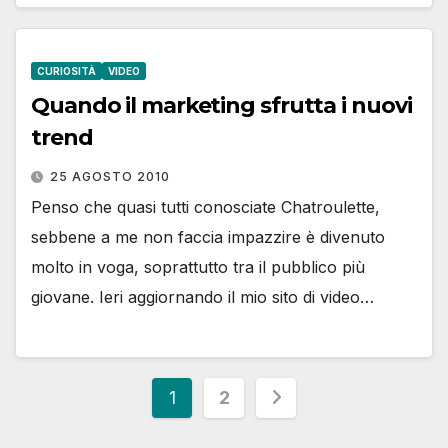
CURIOSITÀ
VIDEO
Quando il marketing sfrutta i nuovi
trend
25 AGOSTO 2010
Penso che quasi tutti conosciate Chatroulette,
sebbene a me non faccia impazzire è divenuto
molto in voga, soprattutto tra il pubblico più
giovane. Ieri aggiornando il mio sito di video…
Paginazione
1
2
degli