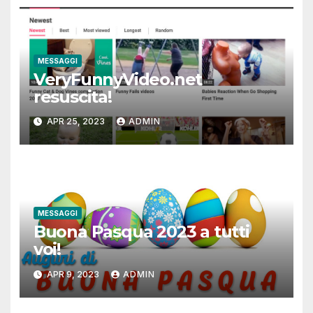
MESSAGGI
VeryFunnyVideo.net
resuscita!
APR 25, 2023
ADMIN
MESSAGGI
Buona Pasqua 2023 a tutti
voi!
APR 9, 2023
ADMIN