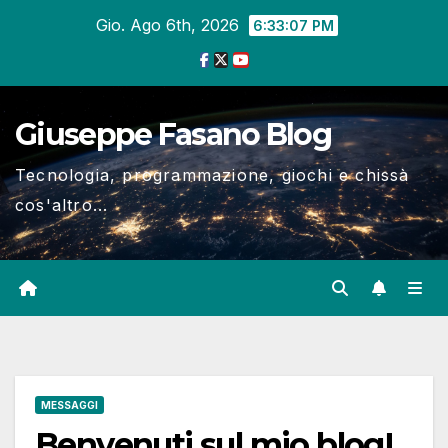
Salta
Gio. Ago 6th, 2026
6:33:07 PM
al
contenuto
Giuseppe Fasano Blog
Tecnologia, programmazione, giochi e chissà
cos'altro...
MESSAGGI
Benvenuti sul mio blog!